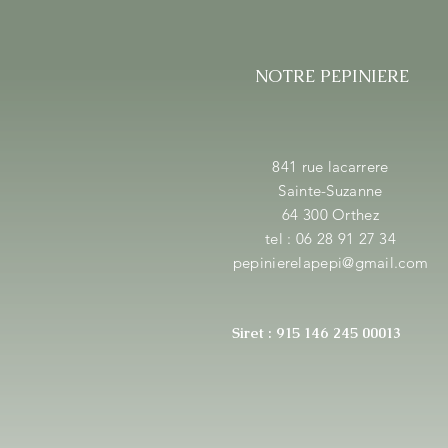
NOTRE PEPINIERE
841 rue lacarrere
Sainte-Suzanne
64 300 Orthez
tel : 06 28 91 27 34
pepinierelapepi@gmail.com
Siret : 915 146 245 00013