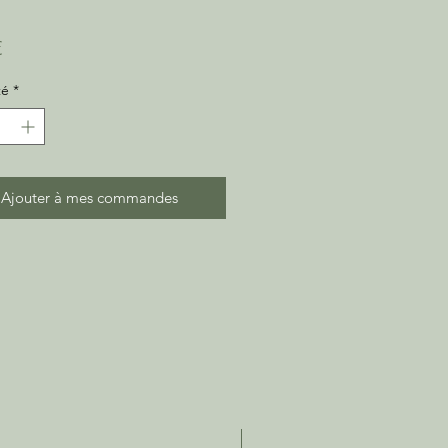
Prix
€
té
*
Ajouter à mes commandes
C2Litres