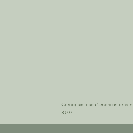
Coreopsis rosea 'american dream
Prix
8,50 €