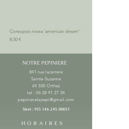
Coreopsis rosea 'american dream'
Verbena bonariensis 'l
Prix
Prix
8,50 €
8,50 €
NOTRE PEPINIERE
841 rue lacarrere
Sainte-Suzanne
64 300 Orthez
tel :
06 28 91 27 34
pepinierelapepi@gmail.com
Siret :
915 146 245 00013
HORAIRES