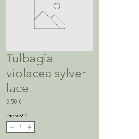
Tulbagia
violacea sylver
lace
Prix
8,50 €
Quantité
*