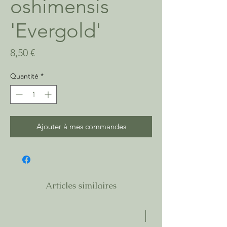
oshimensis
'Evergold'
Prix
8,50 €
Quantité
*
Ajouter à mes commandes
Articles similaires
C2Litres