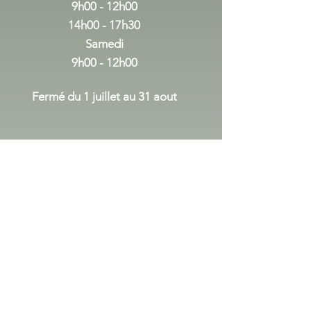
9h00 - 12h00
14h00 - 17h30
Samedi
9h00 - 12h00
Fermé du 1 juillet au 31 aout
du 1er septembre au 24 decembre
Lundi Mercredi
:
14h00 - 17h30
Vendredi :
9h00 - 12h00
14h00 - 17h30
Samedi
9h00 - 12h00