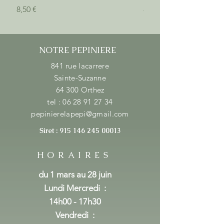
Prix
Prix
8,50 €
8,50 €
NOTRE PEPINIERE
841 rue lacarrere
Sainte-Suzanne
64 300 Orthez
tel :
06 28 91 27 34
pepinierelapepi@gmail.com
Siret :
915 146 245 00013
HORAIRES
du 1 mars au 28 juin
Lundi Mercredi
:
14h00 - 17h30
Vendredi :