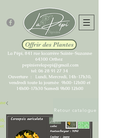
Offrir des Plantes
La Pépi, 841 rue lacarrère Sainte-Suzanne
64300 Orthez
pepinierelapepi@gmail.com
tel:
06 28 91 27 34
Ouverture : Lundi, Mercredi, 14h-17h30,
vendredi toute la journée 9h00-12h00 et
14h00-17h30 Samedi 9h00 12h00
nne
Retour catalogue
30,
et