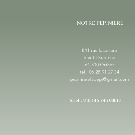
NOTRE PEPINIERE
841 rue lacarrere
Sainte-Suzanne
64 300 Orthez
tel : 06 28 91 27 34
pepinierelapepi@gmail.com
Siret : 915 146 245 00013