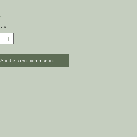
Prix
€
té
*
Ajouter à mes commandes
C2Litres