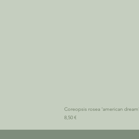
Coreopsis rosea 'american dream
Prix
8,50 €