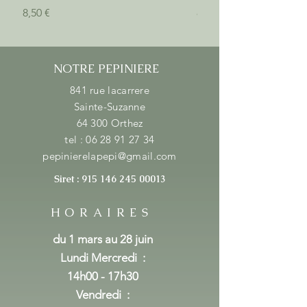
Prix
Prix
8,50 €
8,50 €
NOTRE PEPINIERE
841 rue lacarrere
Sainte-Suzanne
64 300 Orthez
tel :
06 28 91 27 34
pepinierelapepi@gmail.com
Siret :
915 146 245 00013
HORAIRES
du 1 mars au 28 juin
Lundi Mercredi
:
14h00 - 17h30
Vendredi :