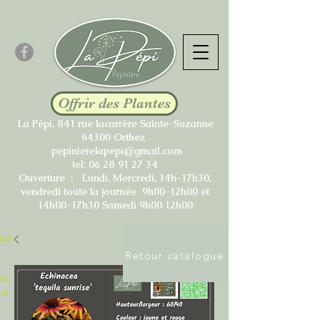
Offrir des Plantes
La Pépi, 841 rue lacarrère Sainte-Suzanne
64300 Orthez
pepinierelapepi@gmail.com
tel:
06 28 91 27 34
Ouverture : Lundi, Mercredi, 14h-17h30,
vendredi toute la journée 9h00-12h00 et
14h00-17h30 Samedi 9h00 12h00
nne
Retour catalogue
30,
et