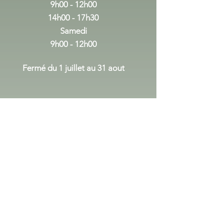
9h00 - 12h00
14h00 - 17h30
Samedi
9h00 - 12h00
Fermé du 1 juillet au 31 aout
du 1er septembre au 24 decembre
Lundi Mercredi
:
14h00 - 17h30
Vendredi :
9h00 - 12h00
14h00 - 17h30
Samedi
9h00 - 12h00