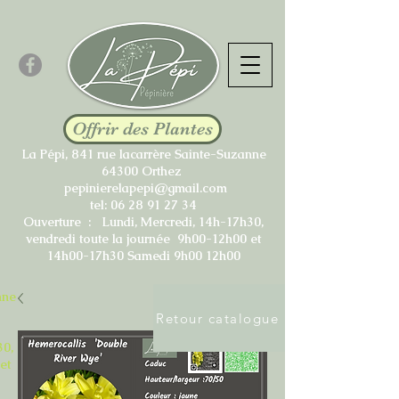
Offrir des Plantes
La Pépi, 841 rue lacarrère Sainte-Suzanne
64300 Orthez
pepinierelapepi@gmail.com
tel:
06 28 91 27 34
Ouverture : Lundi, Mercredi, 14h-17h30,
vendredi toute la journée 9h00-12h00 et
14h00-17h30 Samedi 9h00 12h00
nne
Retour catalogue
30,
et