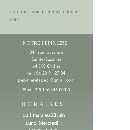
Coreopsis rosea 'american dream'
Verbena bonariensis 'l
Price
Price
8,50€
8,50€
NOTRE PEPINIERE
841 rue lacarrere
Sainte-Suzanne
64 300 Orthez
tel :
06 28 91 27 34
pepinierelapepi@gmail.com
Siret :
915 146 245 00013
HORAIRES
du 1 mars au 28 juin
Lundi Mercredi
: