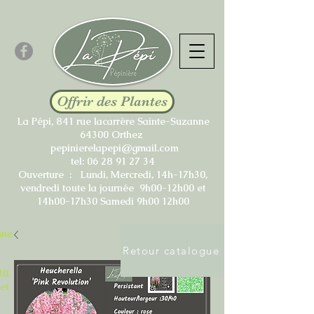
Offrir des Plantes
La Pépi, 841 rue lacarrère Sainte-Suzanne
64300 Orthez
pepinierelapepi@gmail.com
tel:
06 28 91 27 34
Ouverture : Lundi, Mercredi, 14h-17h30,
vendredi toute la journée 9h00-12h00 et
14h00-17h30 Samedi 9h00 12h00
nne
Retour catalogue
30,
et