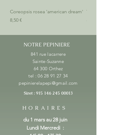
Coreopsis rosea 'american dream'
Verbena bonariensis 'l
Prix
Prix
8,50 €
8,50 €
NOTRE PEPINIERE
841 rue lacarrere
Sainte-Suzanne
64 300 Orthez
tel :
06 28 91 27 34
pepinierelapepi@gmail.com
Siret :
915 146 245 00013
HORAIRES
du 1 mars au 28 juin
Lundi Mercredi
: