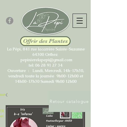
Offrir des Plantes
La Pépi, 841 rue lacarrère Sainte-Suzanne
64300 Orthez
pepinierelapepi@gmail.com
tel:
06 28 91 27 34
Ouverture : Lundi, Mercredi, 14h-17h30,
vendredi toute la journée 9h00-12h00 et
14h00-17h30 Samedi 9h00 12h00
nne
Retour catalogue
30,
et