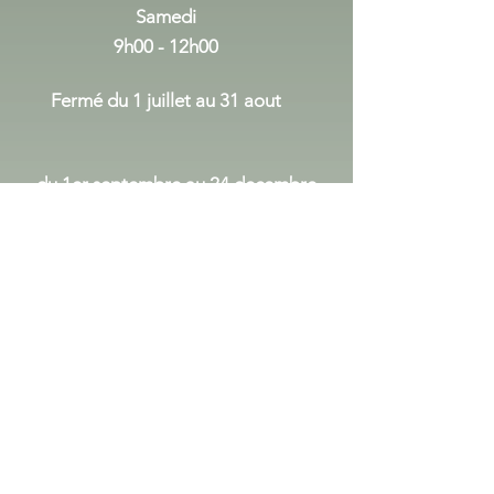
Samedi
9h00 - 12h00
Fermé du 1 juillet au 31 aout
du 1er septembre au 24 decembre
Lundi Mercredi
:
14h00 - 17h30
Vendredi :
9h00 - 12h00
14h00 - 17h30
Samedi
9h00 - 12h00