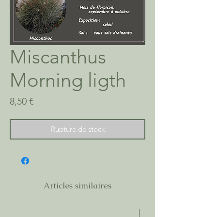
Miscanthus
Morning ligth
Prix
8,50 €
Rupture de stock
Articles similaires
C2Litres