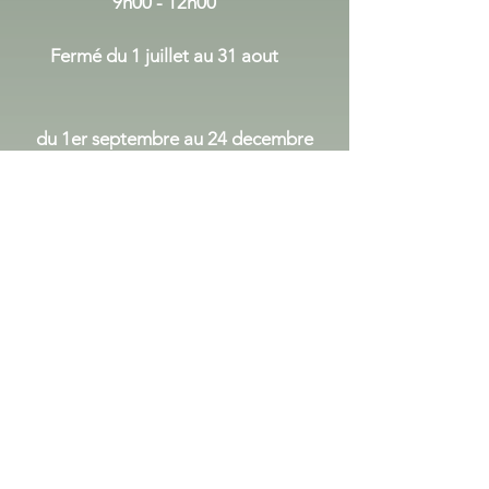
9h00 - 12h00
Fermé du 1 juillet au 31 aout
du 1er septembre au 24 decembre
Lundi Mercredi
:
14h00 - 17h30
Vendredi :
9h00 - 12h00
14h00 - 17h30
Samedi
9h00 - 12h00