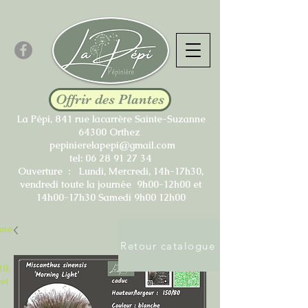
Offrir des Plantes
La Pépi, 841 rue lacarrère Sainte-Suzanne
64300 Orthez
pepinierelapepi@gmail.com
tel:
06 28 91 27 34
Ouverture : Lundi, Mercredi, 14h-17h30,
vendredi toute la journée 9h00-12h00 et
14h00-17h30 Samedi 9h00 12h00
nne
Retour catalogue
30,
et