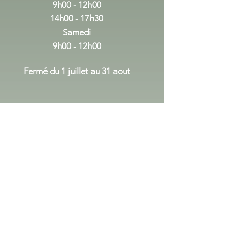
9h00 - 12h00
14h00 - 17h30
Samedi
9h00 - 12h00
Fermé du 1 juillet au 31 aout
du 1er septembre au 24 decembre
Lundi Mercredi
:
14h00 - 17h30
Vendredi :
9h00 - 12h00
14h00 - 17h30
Samedi
9h00 - 12h00