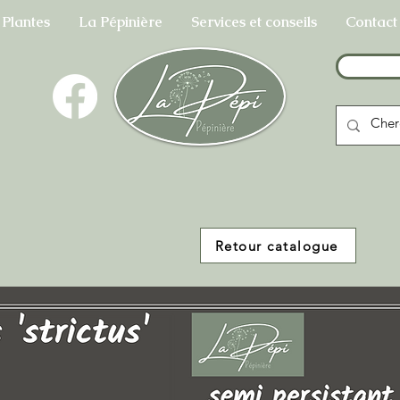
 Plantes
La Pépinière
Services et conseils
Contact
Retour catalogue