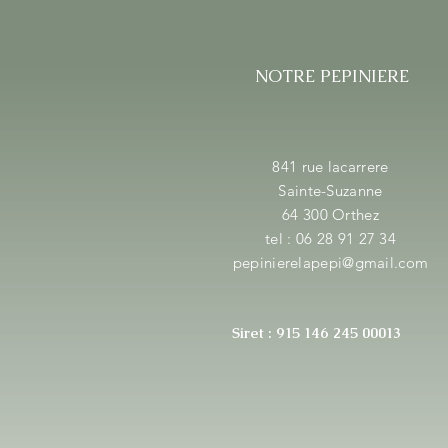
NOTRE PEPINIERE
841 rue lacarrere
Sainte-Suzanne
64 300 Orthez
tel : 06 28 91 27 34
pepinierelapepi@gmail.com
Siret : 915 146 245 00013