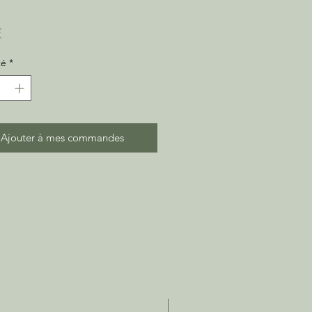
Prix
€
té
*
Ajouter à mes commandes
C2Litres