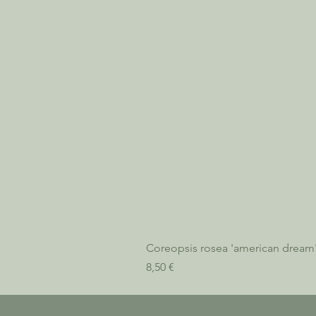
Coreopsis rosea 'american dream
Prix
8,50 €