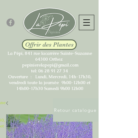
Offrir des Plantes
La Pépi, 841 rue lacarrère Sainte-Suzanne
64300 Orthez
pepinierelapepi@gmail.com
tel:
06 28 91 27 34
Ouverture : Lundi, Mercredi, 14h-17h30,
vendredi toute la journée 9h00-12h00 et
14h00-17h30 Samedi 9h00 12h00
nne
Retour catalogue
30,
et