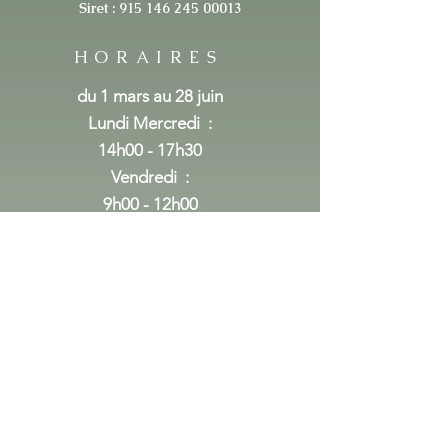
Siret :
915 146 245 00013
HORAIRES
du 1 mars au 28 juin
Lundi Mercredi
:
14h00 - 17h30
Vendredi :
9h00 - 12h00
14h00 - 17h30
Samedi
9h00 - 12h00
Fermé du 1 juillet au 31 aout
du 1er septembre au 24 decembre
Lundi Mercredi
: