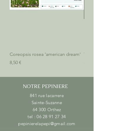
Coreopsis rosea 'american dream'
Verbena bonariensis 'l
Prix
Prix
8,50 €
8,50 €
NOTRE PEPINIERE
841 rue lacarrere
Sainte-Suzanne
64 300 Orthez
tel :
06 28 91 27 34
pepinierelapepi@gmail.com