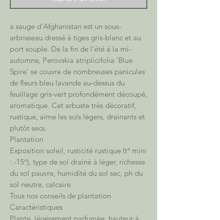
a sauge d'Afghanistan est un sous-
arbrisseau dressé à tiges gris-blanc et au
port souple. De la fin de l'été à la mi-
automne, Perovskia atriplicifolia 'Blue
Spire' se couvre de nombreuses panicules
de fleurs bleu lavande au-dessus du
feuillage gris-vert profondément découpé,
aromatique. Cet arbuste très décoratif,
rustique, aime les sols légers, drainants et
plutôt secs.
Plantation
Exposition soleil, rusticité rustique (t° mini
: -15°), type de sol drainé à léger, richesse
du sol pauvre, humidité du sol sec, ph du
sol neutre, calcaire
Tous nos conseils de plantation
Caractéristiques
Plante, légèrement parfumée, hauteur à