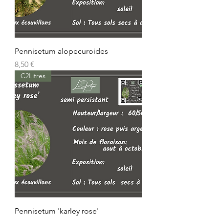
Pennisetum alopecuroides
Prix
8,50 €
C2Litres
Pennisetum 'karley rose'