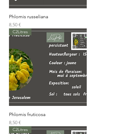
Phlomis russeliana
Prix
8,50 €
C2Litres
Phlomis fruticosa
Prix
8,50 €
C2Litres